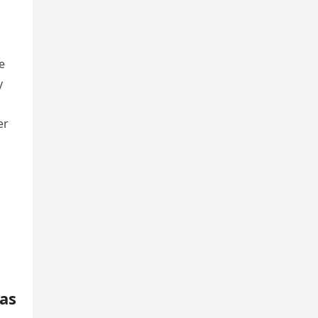
e
y
er
as