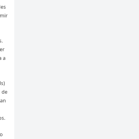
des
umir
s.
er
a a
ds)
a de
ean
os.
do