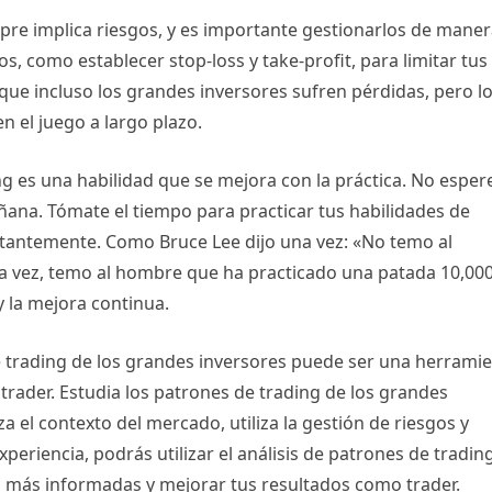
iempre implica riesgos, y es importante gestionarlos de mane
os, como establecer stop-loss y take-profit, para limitar tus
que incluso los grandes inversores sufren pérdidas, pero l
n el juego a largo plazo.
ng es una habilidad que se mejora con la práctica. No esper
ñana. Tómate el tiempo para practicar tus habilidades de
stantemente. Como Bruce Lee dijo una vez: «No temo al
 vez, temo al hombre que ha practicado una patada 10,00
y la mejora continua.
de trading de los grandes inversores puede ser una herrami
rader. Estudia los patrones de trading de los grandes
iza el contexto del mercado, utiliza la gestión de riesgos y
periencia, podrás utilizar el análisis de patrones de tradin
s más informadas y mejorar tus resultados como trader.