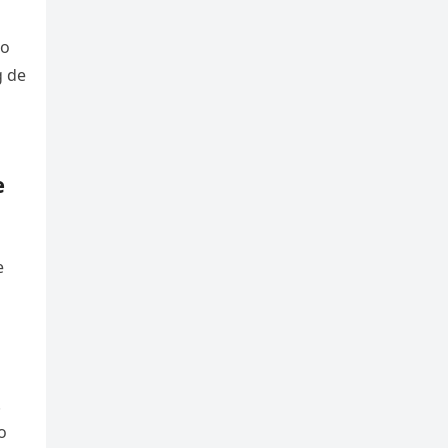
do
g de
e
e
.
o