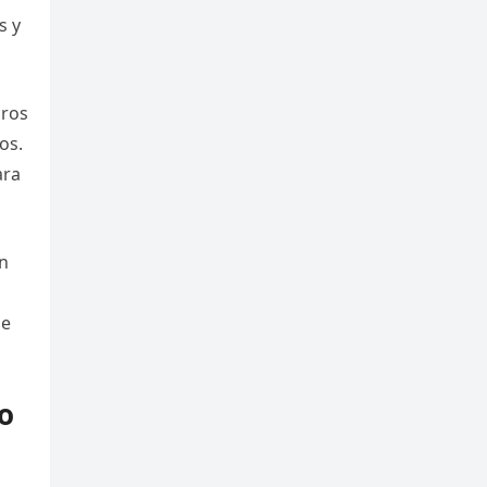
s y
uros
os.
ara
én
de
o