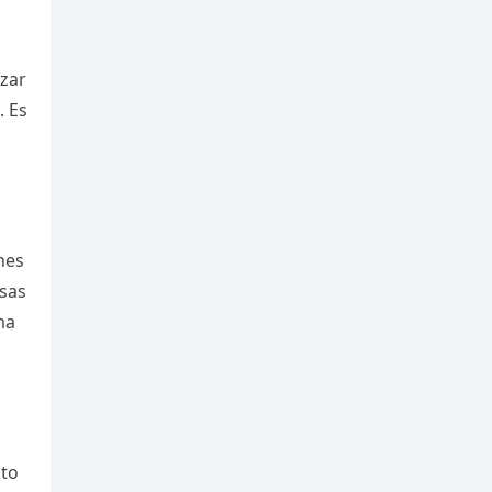
izar
. Es
n
nes
isas
ma
cto