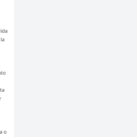
dida
la
nto
ta
r
a o