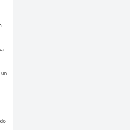
n
ya
e un
ado