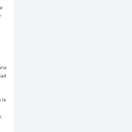
ta
e
una
dad
 la
,