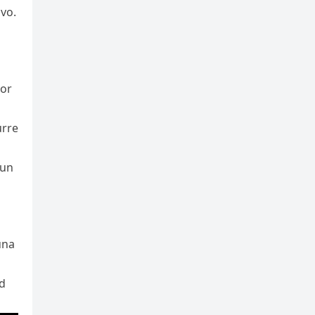
ivo.
dor
urre
 un
una
ad