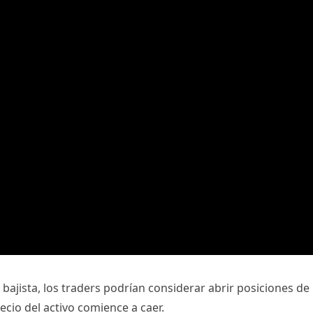
a bajista, los traders podrían considerar abrir posiciones de
recio del activo comience a caer.