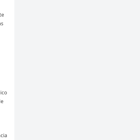
te
as
ico
de
ncia