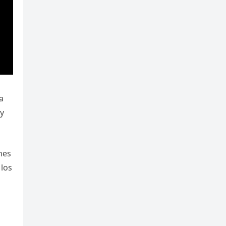
a
 y
nes
 los