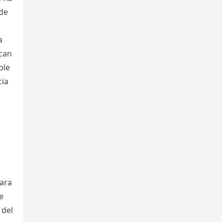
 de
a
scan
ble
cia
para
e
 del