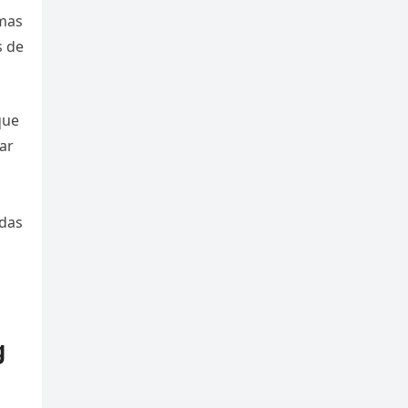
emas
s de
que
ar
idas
g